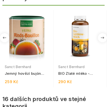
Sanct Bernhard
Sanct Bernhard
Jemný hovězí bujón
BIO Zlaté mléko -
360 g
Kurkuma Latte 200 g
259 Kč
290 Kč
16 dalších produktů ve stejné
kategorii