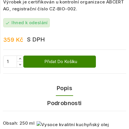
Výrobek je certifikován u kontrolní organizace ABCERT
AG, registrační číslo CZ-BIO-002.
Ihned k odeslání
check
S DPH
359 Kč
Přidat Do Košíku
Popis
Podrobnosti
Obsah: 250 ml