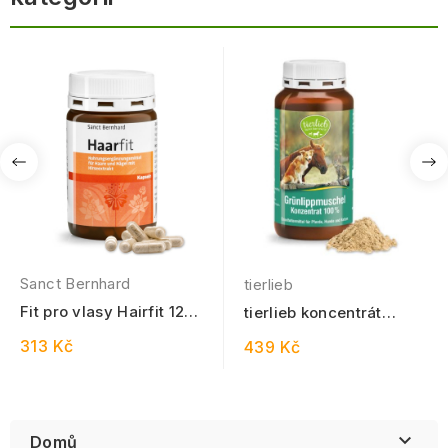
Sanct Bernhard
tierlieb
Fit pro vlasy Hairfit 120
tierlieb koncentrát
kapslí
Slávky novozélandské
313 Kč
439 Kč
100% pro psy,...

Domů