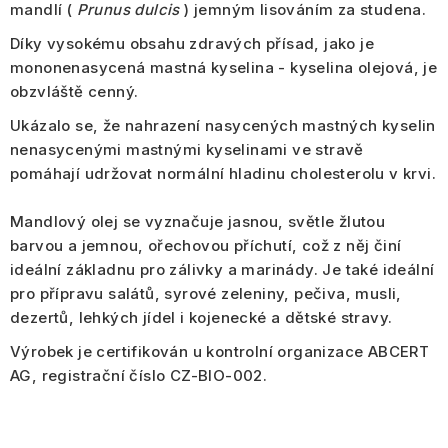
mandlí (
Prunus dulcis
)
jemným lisováním za studena
.
Díky vysokému obsahu zdravých přísad, jako je
mononenasycená mastná kyselina - kyselina olejová, je
obzvláště cenný.
Ukázalo se, že nahrazení nasycených mastných kyselin
nenasycenými mastnými kyselinami ve stravě
pomáhají udržovat
normální hladinu cholesterolu v krvi
.
Mandlový olej se vyznačuje jasnou, světle žlutou
barvou a jemnou, ořechovou příchutí, což z něj činí
ideální základnu pro zálivky a marinády. Je také ideální
pro přípravu salátů, syrové zeleniny, pečiva, musli,
dezertů, lehkých jídel i kojenecké a dětské stravy.
Výrobek je certifikován u kontrolní organizace ABCERT
AG, registrační číslo CZ-BIO-002.