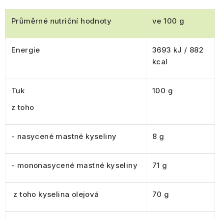
Průměrné nutriční hodnoty
ve 100 g
Energie
3693 kJ / 882
kcal
Tuk
100 g
z toho
- nasycené mastné kyseliny
8 g
- mononasycené mastné kyseliny
71 g
z toho kyselina olejová
70 g