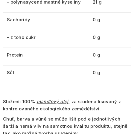
- polynasycené mastné kyseliny
21 g
Sacharidy
0 g
- z toho cukr
0 g
Protein
0 g
Sůl
0 g
Složení:
100%
mandlový olej
,
za studena lisovaný
z
kontrolovaného ekologického zemědělství.
Chuť, barva a vůně se může lišit podle jednotlivých
šarží a nemá vliv na samotnou kvalitu produktu, stejně
tak jako možná tvorba usazeniny.