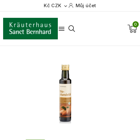
Kč CZK
Můj účet

0
