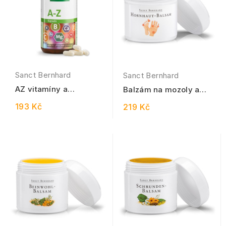
Sanct Bernhard
Sanct Bernhard
AZ vitamíny a
Balzám na mozoly a
minerály 150 kapslí
otlaky 100 ml
193 Kč
219 Kč