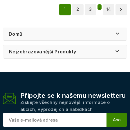
…
1
2
3
14


Domů

Nejzobrazovanější Produkty
Připojte se k našemu newsletteru
Získejte všechny nejnovější informace o
akcích, výprodejích a nabídkách