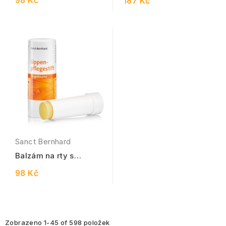
98 Kč
187 Kč
ml
opary 8,5 ml
Sanct Bernhard
Balzám na rty s
měsíčkem lékařským
98 Kč
8,5 ml
Zobrazeno 1-45 of 598 položek