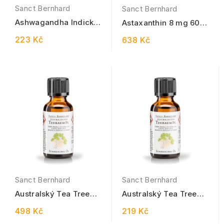
Sanct Bernhard
Sanct Bernhard
Ashwagandha Indický
Astaxanthin 8 mg 60
ženšen 600 mg - 15
kapslí
223 Kč
638 Kč
mg withanolidů 60...
Sanct Bernhard
Sanct Bernhard
Australský Tea Tree
Australský Tea Tree
Oil 100 ml
Oil 30 ml
498 Kč
219 Kč