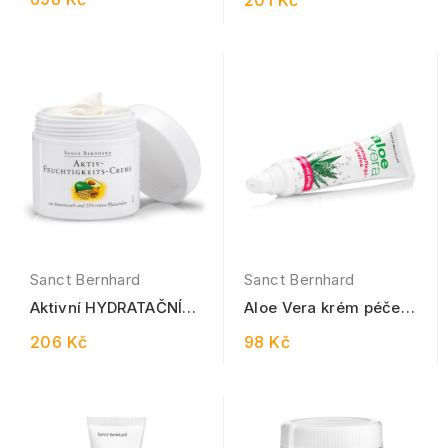
201 Kč
Sanct Bernhard
Sanct Bernhard
Aktivní HYDRATAČNÍ
Aloe Vera krém péče o
krém 100 ml
rty 15 ml
206 Kč
98 Kč