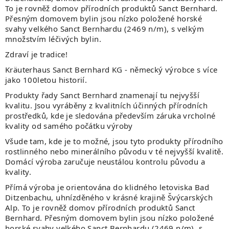
To je rovněž domov přírodních produktů Sanct Bernhard.
Přesným domovem bylin jsou nízko položené horské
svahy velkého Sanct Bernhardu (2469 n/m), s velkým
množstvím léčivých bylin.
Zdraví je tradice!
Kräuterhaus Sanct Bernhard KG - německý výrobce s více
jako 100letou historií.
Produkty řady Sanct Bernhard znamenají tu nejvyšší
kvalitu. Jsou vyráběny z
kvalitních účinných přírodních
prostředků, kde je sledována především záruka vrcholné
kvality od samého počátku výroby
Všude tam, kde je to možné, jsou tyto produkty přírodního
rostlinného nebo minerálního původu v té nejvyšší kvalitě.
Domácí výroba zaručuje neustálou kontrolu původu a
kvality.
Přímá výroba je orientována do klidného letoviska Bad
Ditzenbachu, uhnízděného v krásné krajině Švýcarských
Alp. To je rovněž domov přírodních produktů Sanct
Bernhard. Přesným domovem bylin jsou nízko položené
horské svahy velkého Sanct Bernhardu (2469 n/m), s