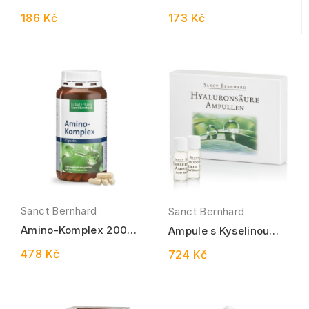
125 ml
100 ml
186 Kč
173 Kč
Sanct Bernhard
Sanct Bernhard
Amino-Komplex 200
Ampule s Kyselinou
kapslí
hyaluronovou 14 x 2
478 Kč
724 Kč
ml