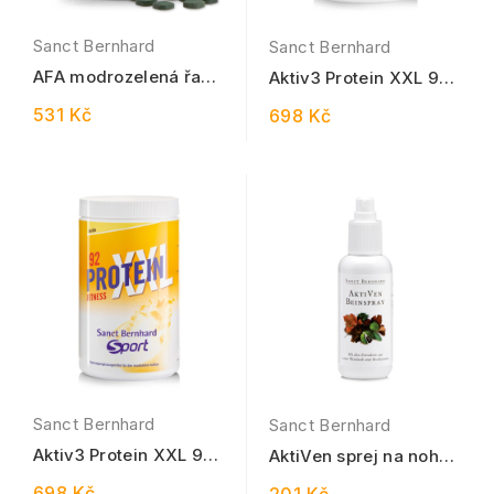
Sanct Bernhard
Sanct Bernhard
AFA modrozelená řasa
Aktiv3 Protein XXL 92
120 tablet
čokoláda 450 g
531 Kč
698 Kč
Sanct Bernhard
Sanct Bernhard
Aktiv3 Protein XXL 92
AktiVen sprej na nohy
vanilka 450 g
125 ml
698 Kč