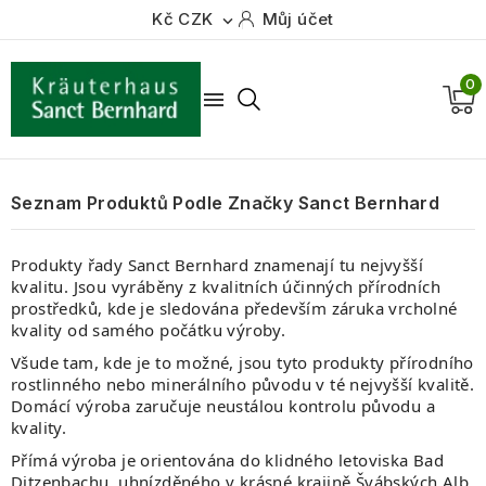
Kč CZK
Můj účet

0

Seznam Produktů Podle Značky Sanct Bernhard
Produkty řady Sanct Bernhard znamenají tu nejvyšší
kvalitu. Jsou vyráběny z
kvalitních účinných přírodních
prostředků, kde je sledována především záruka vrcholné
kvality od samého počátku výroby.
Všude tam, kde je to možné, jsou tyto produkty přírodního
rostlinného nebo minerálního původu v té nejvyšší kvalitě.
Domácí výroba zaručuje neustálou kontrolu původu a
kvality.
Přímá výroba je orientována do klidného letoviska Bad
Ditzenbachu, uhnízděného v krásné krajině Švábských Alb.