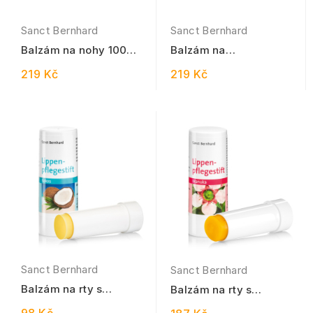
Sanct Bernhard
Sanct Bernhard
Balzám na nohy 100
Balzám na
ml
popraskanou kůži 100
219 Kč
219 Kč
ml
Sanct Bernhard
Sanct Bernhard
Balzám na rty s
Balzám na rty s
kokosovým olejem 8,5
Manukovým olejem