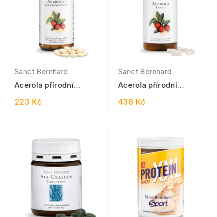
Sanct Bernhard
Sanct Bernhard
Acerola přírodní
Acerola přírodní
vitamín C 180 pastilek
vitamin C 300 kapslí
223 Kč
438 Kč