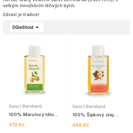
velkým množstvím léčivých bylin.
Zdraví je tradice!

Důležitost
Sanct Bernhard
Sanct Bernhard
100% Marulový tělový
100% Šípkový olej
olej 100 ml
PURE 100 ml
419 Kč
448 Kč