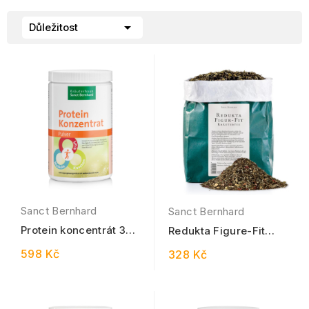

Důležitost
Sanct Bernhard
Sanct Bernhard
Protein koncentrát 350
Redukta Figure-Fit
g
bylinná čajová směs
598 Kč
328 Kč
při hubnutí 500 g