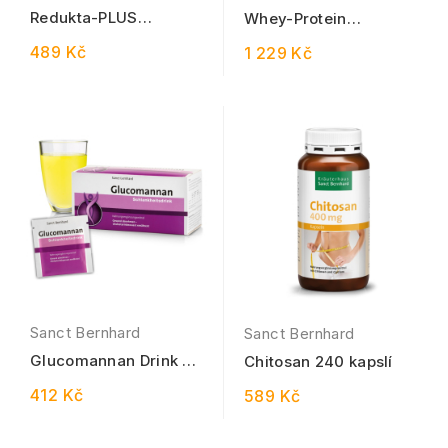
Redukta-PLUS
Whey-Protein
Zeleninová polévka
Syrovátkový protein
489 Kč
1 229 Kč
540 g
100% 1000 g
Sanct Bernhard
Sanct Bernhard
Glucomannan Drink 42
Chitosan 240 kapslí
sáčků / 3 g
412 Kč
589 Kč