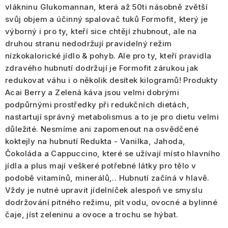
vlákninu Glukomannan, která až 50ti násobně zvětší
svůj objem a účinný spalovač tuků Formofit, který je
výborný i pro ty, kteří sice chtějí zhubnout, ale na
druhou stranu nedodržují pravidelný režim
nízkokalorické jídlo & pohyb. Ale pro ty, kteří pravidla
zdravého hubnutí dodržují je Formofit zárukou jak
redukovat váhu i o několik desítek kilogramů! Produkty
Acai Berry a Zelená káva jsou velmi dobrými
podpůrnými prostředky při redukčních dietách,
nastartují správný metabolismus a to je pro dietu velmi
důležité. Nesmíme ani zapomenout na osvědčené
koktejly na hubnutí Redukta - Vanilka, Jahoda,
Čokoláda a Cappuccino, které se užívají místo hlavního
jídla a plus mají veškeré potřebné látky pro tělo v
podobě vitamínů, minerálů,.. Hubnutí začíná v hlavě.
Vždy je nutné upravit jídelníček alespoň ve smyslu
dodržování pitného režimu, pít vodu, ovocné a bylinné
čaje, jíst zeleninu a ovoce a trochu se hýbat.