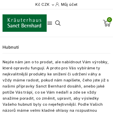
Kč CZK
Můj účet

0

Hubnutí
Nejde nám jen o to prodat, ale nabídnout Vám výrobky,
které opravdu fungují. A proto pro Vás vybíráme ty
nejkvalitnější produkty ke snížení či udržení váhy a
vždy máme radost, pokud nám napíšete, čeho jste již s
našimi přípravky Sanct Bernhard dosáhli, anebo jaké
potíže Vás trápí, co se Vám nedaří a zde se vždy
snažíme poradit, co změnit, upravit, aby výsledky
Vašeho hubnutí byly co nejefejtivnější. Podle Vašich
názorů máme velmi kladné ohlasy na rozpustnou