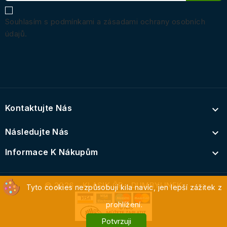
Souhlasím s podmínkami a zásadami ochrany osobních
údajů.
Kontaktujte Nás

Následujte Nás

Informace K Nákupům

© 2026 – KLASIK ČR - DUMBYLINEK
Tyto cookies nezpůsobují kila navíc, jen lepší zážitek z
prohlížení.
Potvrzuji