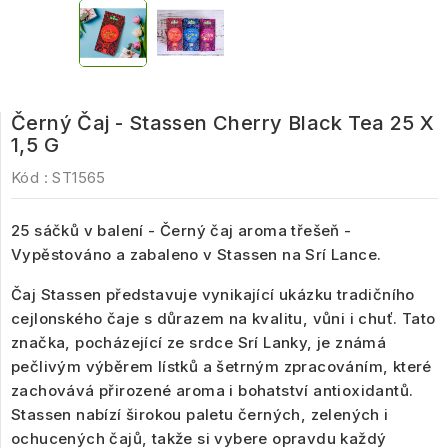
Černý Čaj - Stassen Cherry Black Tea 25 X
1,5 G
Kód :
ST1565
25 sáčků v balení - Černý čaj aroma třešeň -
Vypěstováno a zabaleno v Stassen na Srí Lance.
Čaj Stassen představuje vynikající ukázku tradičního
cejlonského čaje s důrazem na kvalitu, vůni i chuť. Tato
značka, pocházející ze srdce Srí Lanky, je známá
pečlivým výběrem lístků a šetrným zpracováním, které
zachovává přirozené aroma i bohatství antioxidantů.
Stassen nabízí širokou paletu černých, zelených i
ochucených čajů, takže si vybere opravdu každý