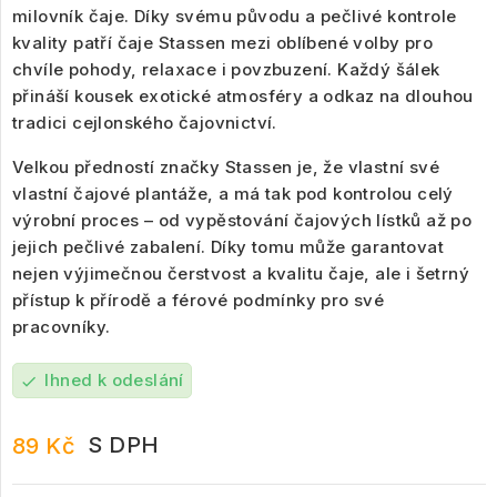
milovník čaje. Díky svému původu a pečlivé kontrole
kvality patří čaje Stassen mezi oblíbené volby pro
chvíle pohody, relaxace i povzbuzení. Každý šálek
přináší kousek exotické atmosféry a odkaz na dlouhou
tradici cejlonského čajovnictví.
Velkou předností značky Stassen je, že vlastní své
vlastní čajové plantáže, a má tak pod kontrolou celý
výrobní proces – od vypěstování čajových lístků až po
jejich pečlivé zabalení. Díky tomu může garantovat
nejen výjimečnou čerstvost a kvalitu čaje, ale i šetrný
přístup k přírodě a férové podmínky pro své
pracovníky.
Ihned k odeslání
check
S DPH
89 Kč