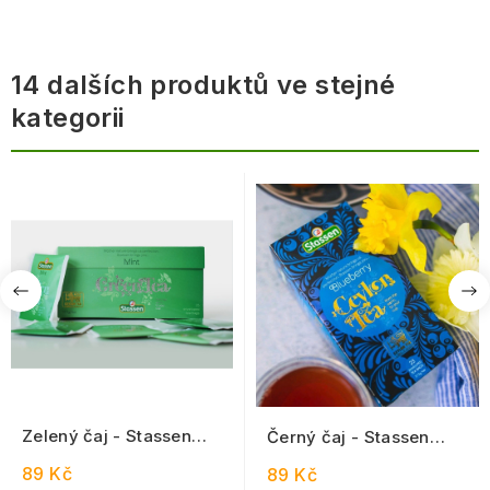
14 dalších produktů ve stejné
kategorii
Zelený čaj - Stassen
Černý čaj - Stassen
Mint Green Tea 25 x 1,5
Blueberry Black Tea 25
89 Kč
89 Kč
g
x 1,5 g