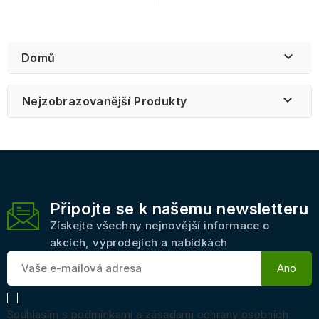

Domů

Nejzobrazovanější Produkty
Připojte se k našemu newsletteru
Získejte všechny nejnovější informace o
akcích, výprodejích a nabídkách
Souhlasím s podmínkami a zásadami ochrany osobních