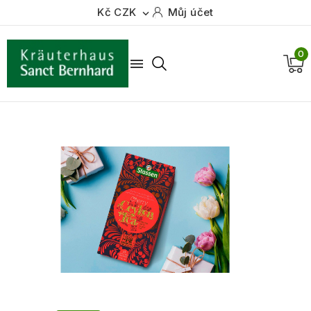
Kč CZK
Můj účet

0
