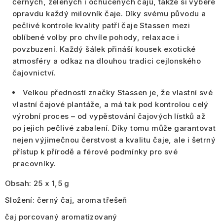
černých, zelených i ochucených čajů, takže si vybere
opravdu každý milovník čaje. Díky svému původu a
pečlivé kontrole kvality patří čaje Stassen mezi
oblíbené volby pro chvíle pohody, relaxace i
povzbuzení. Každý šálek přináší kousek exotické
atmosféry a odkaz na dlouhou tradici cejlonského
čajovnictví.
Velkou předností značky Stassen je, že vlastní své
vlastní čajové plantáže, a má tak pod kontrolou celý
výrobní proces – od vypěstování čajových lístků až
po jejich pečlivé zabalení. Díky tomu může garantovat
nejen výjimečnou čerstvost a kvalitu čaje, ale i šetrný
přístup k přírodě a férové podmínky pro své
pracovníky.
Obsah:
25 x 1,5 g
Složení:
černý čaj, aroma třešeň
čaj porcovaný aromatizovaný