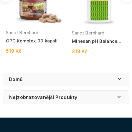
Sanct Bernhard
Sanct Bernhard
OPC Komplex 90 kapslí
Minesan pH Balance
šampon 250 ml
519 Kč
218 Kč

Domů

Nejzobrazovanější Produkty