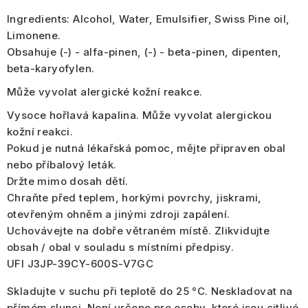
Ingredients:
Alcohol, Water, Emulsifier, Swiss Pine oil,
Limonene.
Obsahuje (-) - alfa-pinen, (-) - beta-pinen, dipenten,
beta-karyofylen.
Může vyvolat alergické kožní reakce.
Vysoce hořlavá kapalina. Může vyvolat alergickou
kožní reakci.
Pokud je nutná lékařská pomoc, mějte připraven obal
nebo příbalový leták.
Držte mimo dosah dětí.
Chraňte před teplem, horkými povrchy, jiskrami,
otevřeným ohněm a jinými zdroji zapálení.
Uchovávejte na dobře větraném místě. Zlikvidujte
obsah / obal v souladu s místními předpisy.
UFI J3JP-39CY-600S-V7GC
Skladujte v suchu při teplotě do 25 °C. Neskladovat na
přímém slunci. Není určeno pro osoby, které jsou citlivé