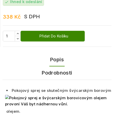
Ihned k odeslání
check
S DPH
338 Kč
Přidat Do Košíku
Popis
Podrobnosti
Pokojový sprej se skutečným švýcarským borovým
olejem.