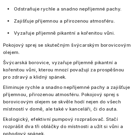
Odstraňuje rychle a snadno nepříjemné pachy.
Zajišťuje příjemnou a přirozenou atmosféru.
Vyzařuje příjemně pikantní a kořenitou vůni.
Pokojový sprej se skutečným
švýcarským borovicovým
olejem
.
Švýcarská borovice, vyzařuje příjemně pikantní a
kořenitou vůni, kterou mnozí považují za prospěšnou
pro zdravý a klidný spánek
.
Eliminuje rychle a snadno nepříjemné pachy a zajišťuje
příjemnou, přirozenou atmosféru. Pokojový sprej s
borovicovým olejem se skvěle hodí nejen
do všech
místností v domě, ale také v kanceláři, či do auta
.
Ekologický, efektivní pumpový rozprašovač. Stačí
rozprášit dva tři obláčky do místnosti a užít si vůni a
pohodový spánek.