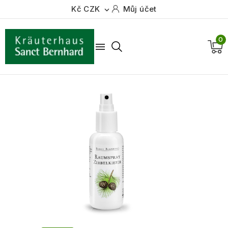
Kč CZK
Můj účet

0
