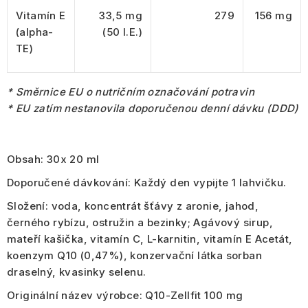
Vitamín E
33,5 mg
279
156 mg
(alpha-
(50 I.E.)
TE)
* Směrnice EU o nutričním označování potravin
* EU zatím nestanovila doporučenou denní dávku (DDD)
Obsah:
30x 20 ml
Doporučené dávkování:
Každý den vypijte 1 lahvičku.
Složení:
voda, koncentrát šťávy z aronie, jahod,
černého rybízu, ostružin a bezinky; Agávový sirup,
mateří kašička, vitamín C, L-karnitin, vitamín E Acetát,
koenzym Q10 (0,47%), konzervační látka sorban
draselný, kvasinky selenu.
Originální název výrobce:
Q10-Zellfit 100 mg