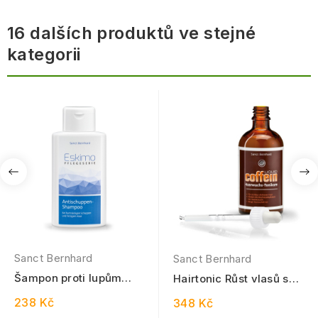
16 dalších produktů ve stejné
kategorii
Sanct Bernhard
Sanct Bernhard
Šampon proti lupům
Hairtonic Růst vlasů s
Eskimo 250 ml
kofeinem 100 ml
238 Kč
348 Kč