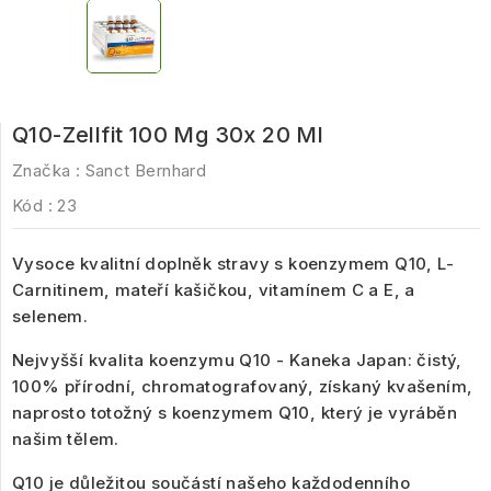
Q10-Zellfit 100 Mg 30x 20 Ml
Značka :
Sanct Bernhard
Kód :
23
Vysoce kvalitní doplněk stravy s
koenzymem Q10, L-
Carnitinem, mateří kašičkou, vitamínem C a E, a
selenem
.
Nejvyšší kvalita koenzymu Q10 - Kaneka Japan
: čistý,
100% přírodní, chromatografovaný, získaný kvašením,
naprosto totožný s koenzymem Q10, který je vyráběn
našim tělem.
Q10 je důležitou součástí našeho každodenního