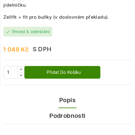
jídelníčku.
Zellfit = fit pro buňky (v doslovném překladu).
Ihned k odeslání
check
S DPH
1 049 Kč
Přidat Do Košíku
Popis
Podrobnosti