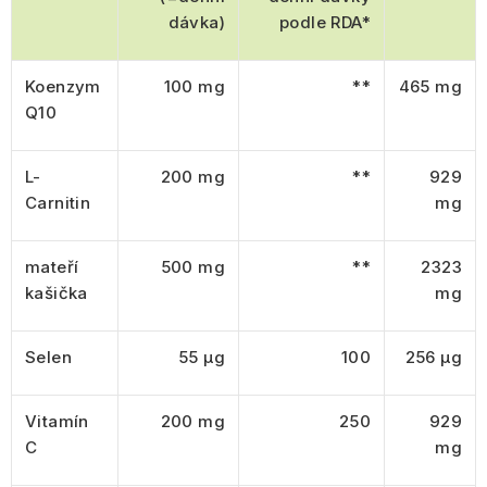
dávka)
podle RDA*
Koenzym
100 mg
**
465 mg
Q10
L-
200 mg
**
929
Carnitin
mg
mateří
500 mg
**
2323
kašička
mg
Selen
55 µg
100
256 µg
Vitamín
200 mg
250
929
C
mg