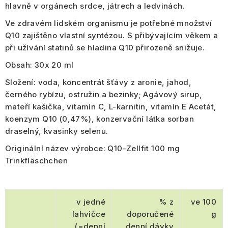
hlavně v orgánech srdce, játrech a ledvinách.
Ve zdravém lidském organismu je potřebné množství
Q10 zajištěno vlastní syntézou. S přibývajícím věkem a
při užívání statinů se hladina Q10 přirozeně snižuje.
Obsah:
30x 20 ml
Složení:
voda, koncentrát šťávy z aronie, jahod,
černého rybízu, ostružin a bezinky; Agávový sirup,
mateří kašička, vitamín C, L-karnitin, vitamín E Acetát,
koenzym Q10 (0,47%), konzervační látka sorban
draselný, kvasinky selenu.
Originální název výrobce:
Q10-Zellfit 100 mg
Trinkfläschchen
v jedné
% z
ve 100
lahvičce
doporučené
g
(=denní
denní dávky