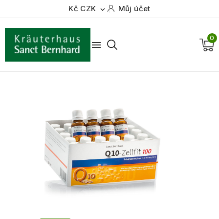
Kč CZK
Můj účet

0
