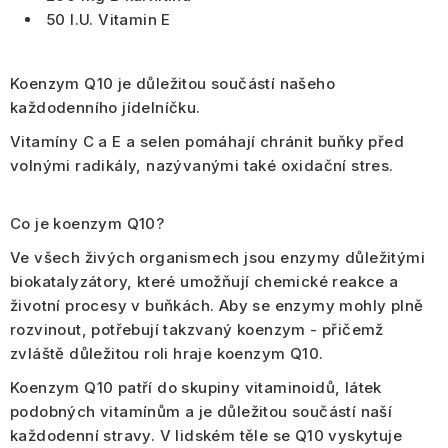
50 I.U. Vitamin E
Koenzym Q10 je důležitou součástí našeho
každodenního jídelníčku.
Vitamíny C a E a selen pomáhají
chránit buňky před
volnými radikály
, nazývanými také oxidační stres.
Co je koenzym Q10?
Ve všech živých organismech jsou enzymy důležitými
biokatalyzátory, které umožňují chemické reakce a
životní procesy v buňkách. Aby se enzymy mohly plně
rozvinout, potřebují takzvaný koenzym - přičemž
zvláště důležitou roli hraje koenzym Q10.
Koenzym Q10 patří do skupiny vitaminoidů, látek
podobných vitamínům a je důležitou součástí naší
každodenní stravy. V lidském těle se Q10 vyskytuje