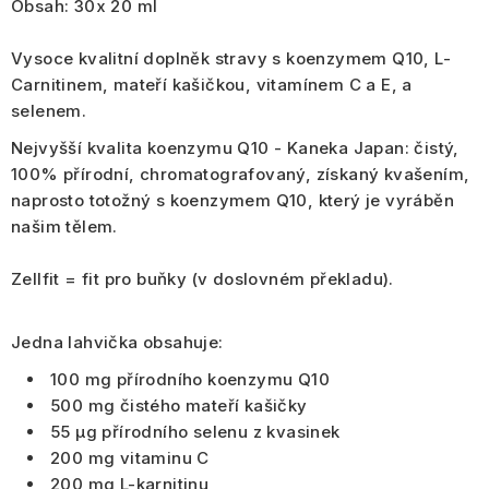
Obsah: 30x 20 ml
Vysoce kvalitní doplněk stravy s
koenzymem Q10, L-
Carnitinem, mateří kašičkou, vitamínem C a E, a
selenem
.
Nejvyšší kvalita koenzymu Q10 - Kaneka Japan
: čistý,
100% přírodní, chromatografovaný, získaný kvašením,
naprosto totožný s koenzymem Q10, který je vyráběn
našim tělem.
Zellfit = fit pro buňky
(v doslovném překladu).
Jedna lahvička obsahuje:
100 mg přírodního koenzymu Q10
500 mg čistého mateří kašičky
55 μg přírodního selenu z kvasinek
200 mg vitaminu C
200 mg L-karnitinu