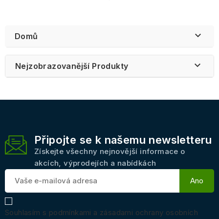

Domů

Nejzobrazovanější Produkty
Připojte se k našemu newsletteru
Získejte všechny nejnovější informace o
akcích, výprodejích a nabídkách
Souhlasím s podmínkami a zásadami ochrany osobních