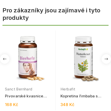
Pro zákazníky jsou zajímavé i tyto
produkty
Sanct Bernhard
Herbafit
Pivovarské kvasnice
Kopretina řimbaba s
400 tablet
Hořčíkem 210 tablet
168 Kč
348 Kč