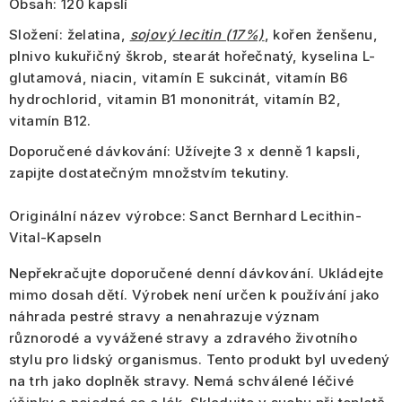
Obsah:
120 kapslí
Složení:
želatina,
sojový lecitin (17%)
, kořen ženšenu,
plnivo kukuřičný škrob, stearát hořečnatý, kyselina L-
glutamová, niacin, vitamín E sukcinát, vitamín B6
hydrochlorid, vitamin B1 mononitrát, vitamín B2,
vitamín B12.
Doporučené dávkování:
Užívejte 3 x denně 1 kapsli,
zapijte dostatečným množstvím tekutiny.
Originální název výrobce:
Sanct Bernhard Lecithin-
Vital-Kapseln
Nepřekračujte doporučené denní dávkování. Ukládejte
mimo dosah dětí. Výrobek není určen k používání jako
náhrada pestré stravy a nenahrazuje význam
různorodé a vyvážené stravy a zdravého životního
stylu pro lidský organismus. Tento produkt byl uvedený
na trh jako doplněk stravy. Nemá schválené léčivé