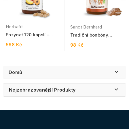
Herbafit
Sanct Bernhard
Enzynat 120 kapslí -
Tradiční bonbóny
Minimální trvanlivost do
jitrocelové 170 g
598 Kč
98 Kč
14.04.2025

Domů

Nejzobrazovanější Produkty