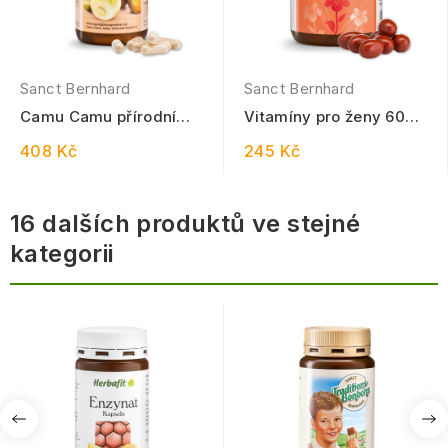
Sanct Bernhard
Sanct Bernhard
Camu Camu přírodní
Vitamíny pro ženy 60
vitamín C plus Se-Zn-
kapslí
408 Kč
245 Kč
D3 120 kapslí
16 dalších produktů ve stejné
kategorii