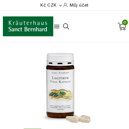
Kč CZK
Můj účet

0
