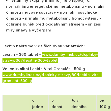
Vitamíny skupiny B mimo jiné přispívají k:
normálnímu energetickému metabolismu - normální
činnosti nervové soustavy - normální psychické
činnosti - nrmálnímu metabolismu homocysteinu -
ochraně buněk před oxidativním stresem - snížení
míry únavy a vyčerpání
Lecitin nabízíme v dalších dvou variantách:
Lecitin - 360 tablet -
www.dumbylinek.cz/doplnky-
stravy/367/lecitin-360-tablet
Velice kvalitní Lecitin Vital Granulát - 500 g -
www.dumbylinek.cz/doplnky-stravy/89/lecitin-vital-
granulat-500-g
v
v
% z
ve
jedné
denní
denního
100 g