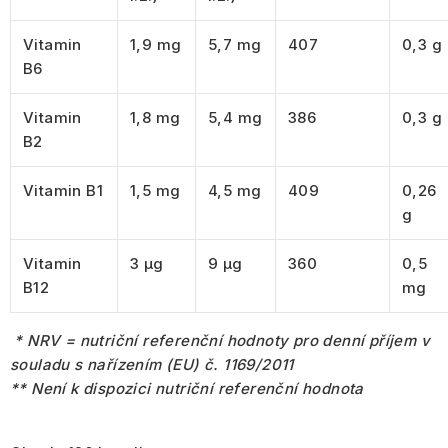
Vitamin
1,9 mg
5,7 mg
407
0,3 g
B6
Vitamin
1,8 mg
5,4 mg
386
0,3 g
B2
Vitamin B1
1,5 mg
4,5 mg
409
0,26
g
Vitamin
3 µg
9 µg
360
0,5
B12
mg
* NRV = nutriční referenční hodnoty pro denní příjem v
souladu s nařízením (EU) č. 1169/2011
** Není k dispozici nutriční referenční hodnota