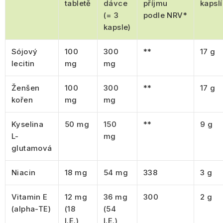
tabletě
dávce
příjmu
kapslí
(= 3
podle NRV*
kapsle)
Sójový
100
300
**
17 g
lecitin
mg
mg
Ženšen
100
300
**
17 g
kořen
mg
mg
Kyselina
50 mg
150
**
9 g
L-
mg
glutamová
Niacin
18 mg
54 mg
338
3 g
Vitamin E
12 mg
36 mg
300
2 g
(alpha-TE)
(18
(54
I.E.)
I.E.)