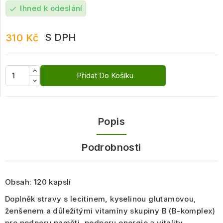
Ihned k odeslání
check
S DPH
310 Kč
Přidat Do Košíku
Popis
Podrobnosti
Obsah: 120 kapslí
Doplněk stravy s
lecitinem, kyselinou glutamovou,
ženšenem
a důležitými vitamíny
skupiny B
(B-komplex)
pro podporu paměti, podporu energie a vitality.