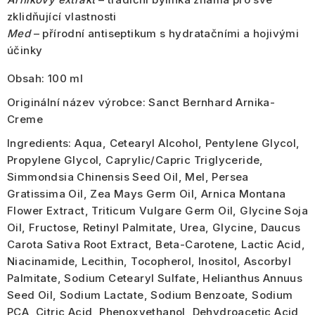
zklidňující vlastnosti
Med
– přírodní antiseptikum s hydratačními a hojivými
účinky
Obsah:
100 ml
Originální název výrobce:
Sanct Bernhard Arnika-
Creme
Ingredients:
Aqua, Cetearyl Alcohol, Pentylene Glycol,
Propylene Glycol, Caprylic/Capric Triglyceride,
Simmondsia Chinensis Seed Oil, Mel, Persea
Gratissima Oil, Zea Mays Germ Oil, Arnica Montana
Flower Extract, Triticum Vulgare Germ Oil, Glycine Soja
Oil, Fructose, Retinyl Palmitate, Urea, Glycine, Daucus
Carota Sativa Root Extract, Beta-Carotene, Lactic Acid,
Niacinamide, Lecithin, Tocopherol, Inositol, Ascorbyl
Palmitate, Sodium Cetearyl Sulfate, Helianthus Annuus
Seed Oil, Sodium Lactate, Sodium Benzoate, Sodium
PCA, Citric Acid, Phenoxyethanol, Dehydroacetic Acid,