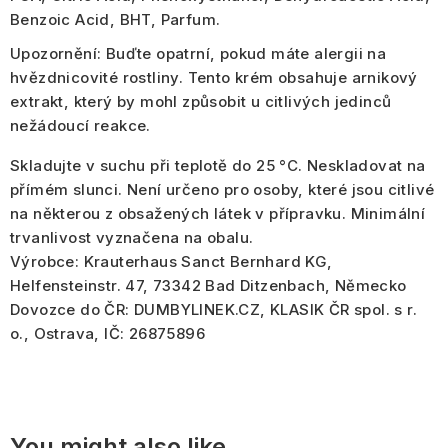
Benzoic Acid, BHT, Parfum.
Upozornění:
Buďte opatrní, pokud máte alergii na
hvězdnicovité rostliny. Tento krém obsahuje arnikový
extrakt, který by mohl způsobit u citlivých jedinců
nežádoucí reakce.
Skladujte v suchu při teplotě do 25 °C. Neskladovat na
přímém slunci. Není určeno pro osoby, které jsou citlivé
na některou z obsažených látek v přípravku. Minimální
trvanlivost vyznačena na obalu.
Výrobce: Krauterhaus Sanct Bernhard KG,
Helfensteinstr. 47, 73342 Bad Ditzenbach, Německo
Dovozce do ČR: DUMBYLINEK.CZ, KLASIK ČR spol. s r.
o., Ostrava, IČ: 26875896
You might also like