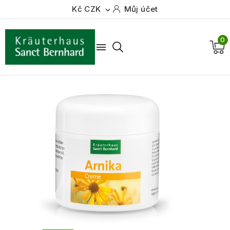
Kč CZK
Můj účet

0
