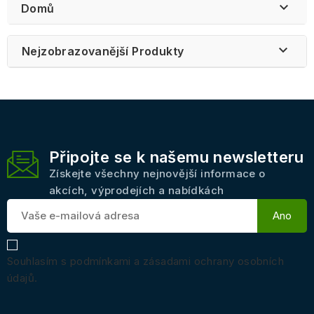

Domů

Nejzobrazovanější Produkty
Připojte se k našemu newsletteru
Získejte všechny nejnovější informace o
akcích, výprodejích a nabídkách
Souhlasím s podmínkami a zásadami ochrany osobních
údajů.