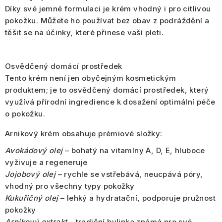
Díky své jemné formulaci je krém vhodný i pro citlivou
pokožku. Můžete ho používat bez obav z podráždění a
těšit se na účinky, které přinese vaší pleti.
Osvědčený domácí prostředek
Tento krém není jen obyčejným kosmetickým
produktem; je to osvědčený domácí prostředek, který
využívá přírodní ingredience k dosažení optimální péče
o pokožku.
Arnikový krém obsahuje prémiové složky:
Avokádový olej
– bohatý na vitamíny A, D, E, hluboce
vyživuje a regeneruje
Jojobový olej
– rychle se vstřebává, neucpává póry,
vhodný pro všechny typy pokožky
Kukuřičný olej
– lehký a hydratační, podporuje pružnost
pokožky
Arnikový extrakt
– tradiční bylinka známá pro své