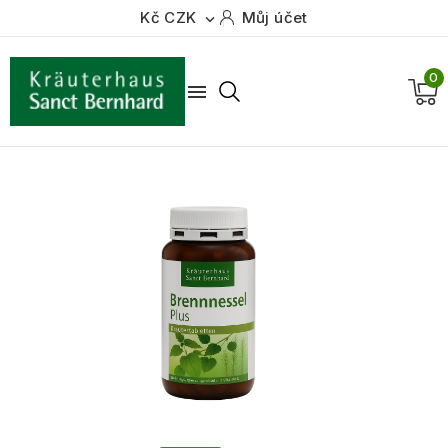
Kč CZK
Můj účet

0
