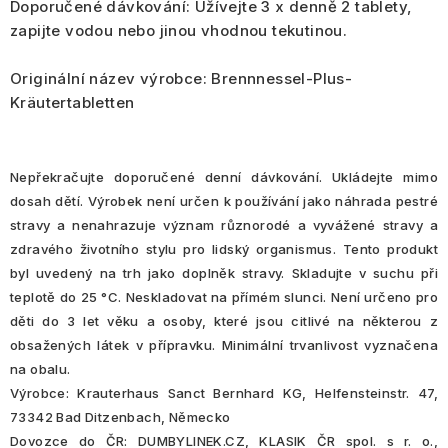
Doporučené dávkování:
Užívejte 3 x denně 2 tablety,
zapijte vodou nebo jinou vhodnou tekutinou.
Originální název výrobce:
Brennnessel-Plus-
Kräutertabletten
Nepřekračujte doporučené denní dávkování. Ukládejte mimo
dosah dětí. Výrobek není určen k používání jako náhrada pestré
stravy a nenahrazuje význam různorodé a vyvážené stravy a
zdravého životního stylu pro lidský organismus. Tento produkt
byl uvedený na trh jako doplněk stravy. Skladujte v suchu při
teplotě do 25 °C. Neskladovat na přímém slunci. Není určeno pro
děti do 3 let věku a osoby, které jsou citlivé na některou z
obsažených látek v přípravku. Minimální trvanlivost vyznačena
na obalu.
Výrobce: Krauterhaus Sanct Bernhard KG, Helfensteinstr. 47,
73342 Bad Ditzenbach, Německo
Dovozce do ČR: DUMBYLINEK.CZ, KLASIK ČR spol. s r. o.,