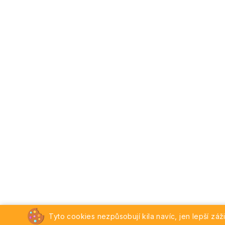
Tyto cookies nezpůsobují kila navíc, jen lepší záži