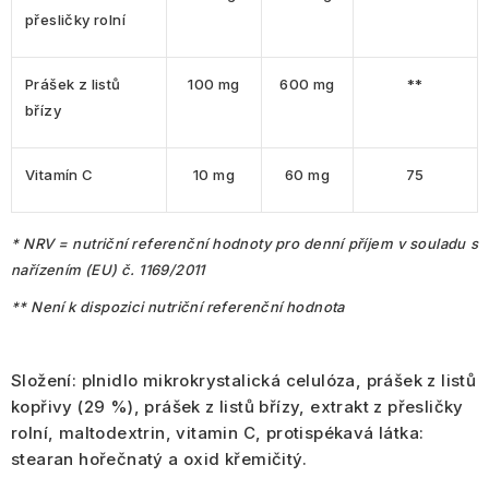
přesličky rolní
Prášek z listů
100 mg
600 mg
**
břízy
Vitamín C
10 mg
60 mg
75
* NRV = nutriční referenční hodnoty pro denní příjem v souladu s
nařízením (EU) č. 1169/2011
** Není k dispozici nutriční referenční hodnota
Složení:
plnidlo mikrokrystalická celulóza, prášek z listů
kopřivy (29 %), prášek z listů břízy, extrakt z přesličky
rolní, maltodextrin, vitamin C, protispékavá látka:
stearan hořečnatý a oxid křemičitý.