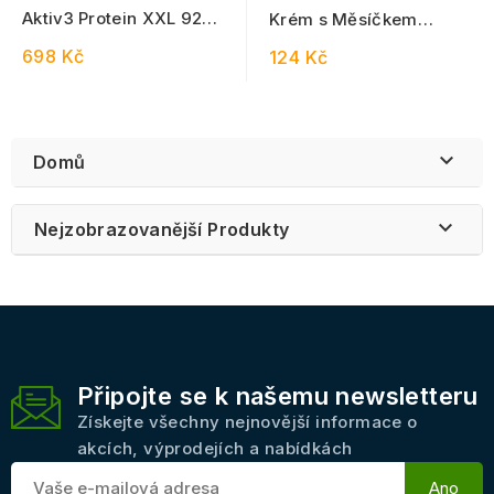
Aktiv3 Protein XXL 92
Krém s Měsíčkem
čokoláda 450 g
lékařským 100 ml
698 Kč
124 Kč

Domů

Nejzobrazovanější Produkty
Připojte se k našemu newsletteru
Získejte všechny nejnovější informace o
akcích, výprodejích a nabídkách