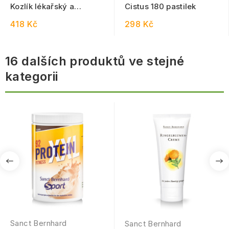
Kozlík lékařský a
Cistus 180 pastilek
Meduňka proti stresu
418 Kč
298 Kč
240 kapslí
16 dalších produktů ve stejné
kategorii
Sanct Bernhard
Sanct Bernhard