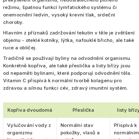
režimu, špatnou funkcí lymfatického systému či
onemocnění ledvin, vysoký krevní tlak, srdeční
choroby.
Hlavním z příznaků zadržování tekutin v těle je
zvětšení
objemu - oteklé kotníky, lýtka, nafouklé břicho, ale také
ruce a obličej
.
Tradičně se používají byliny na odvodnění organismu.
Konkrétně
kopřiva
, ale také
přeslička
a
listy břízy
jsou
od nepaměti bylinami, které podporují odvodnění těla.
Vitamin C
přispívá k normální tvorbě kolagenu pro
zdravou a silnou funkci cév
, zdravý
imunitní systém
.
Kopřiva dvoudomá
Přeslička
listy bříz
Vylučování vody z
Normální stav
Přispívá k
organizmu
pokožky, vlasů a
normální