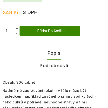
S DPH
349 Kč
Přidat Do Košíku
Popis
Podrobnosti
Obsah: 300 tablet
Nadměrné zadržování tekutin v těle
může být
následkem například značného příjmu sodíku (soli)
nebo cukrů v potravě, nevhodné stravy a tím i
překyselení organismu, nedostatečného pitného