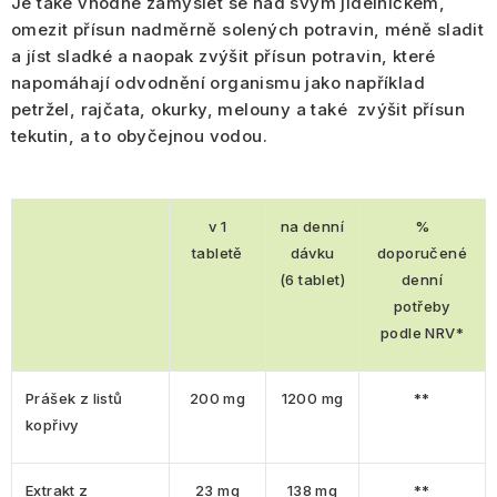
Je také vhodné zamyslet se nad svým jídelníčkem,
omezit přísun nadměrně solených potravin
,
méně sladit
a jíst sladké
a naopak zvýšit přísun potravin, které
napomáhají odvodnění organismu jako například
petržel, rajčata, okurky, melouny
a také
zvýšit přísun
tekutin,
a to obyčejnou vodou.
v 1
na denní
%
tabletě
dávku
doporučené
(6 tablet)
denní
potřeby
podle NRV*
Prášek z listů
200 mg
1200 mg
**
kopřivy
Extrakt z
23 mg
138 mg
**