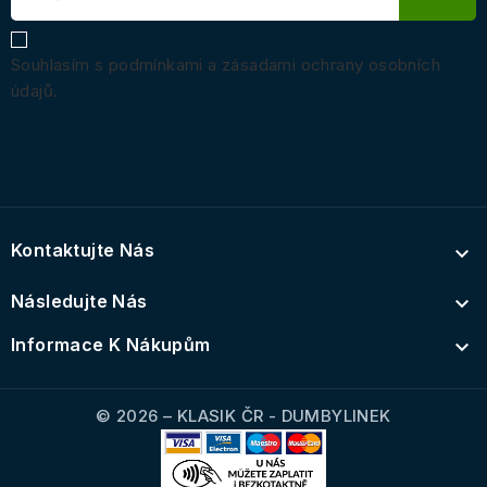
Souhlasím s podmínkami a zásadami ochrany osobních
údajů.
Kontaktujte Nás

Následujte Nás

Informace K Nákupům

© 2026 – KLASIK ČR - DUMBYLINEK