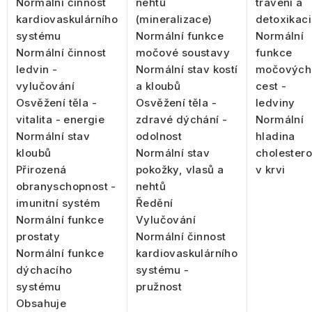
Normální činnost
nehtů
trávení a
kardiovaskulárního
(mineralizace)
detoxikaci
systému
Normální funkce
Normální
Normální činnost
močové soustavy
funkce
ledvin -
Normální stav kostí
močových
vylučování
a kloubů
cest -
Osvěžení těla -
Osvěžení těla -
ledviny
vitalita - energie
zdravé dýchání -
Normální
Normální stav
odolnost
hladina
kloubů
Normální stav
cholestero
Přirozená
pokožky, vlasů a
v krvi
obranyschopnost -
nehtů
imunitní systém
Ředění
Normální funkce
Vylučování
prostaty
Normální činnost
Normální funkce
kardiovaskulárního
dýchacího
systému -
systému
pružnost
Obsahuje